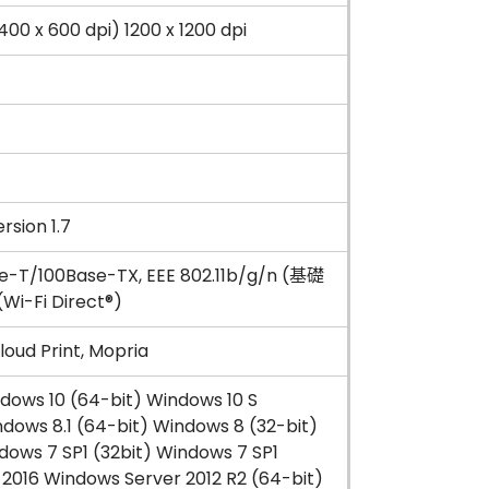
00 x 600 dpi) 1200 x 1200 dpi
rsion 1.7
se-T/100Base-TX, EEE 802.11b/g/n (基礎
Wi-Fi Direct®)
loud Print, Mopria
dows 10 (64-bit) Windows 10 S
ndows 8.1 (64-bit) Windows 8 (32-bit)
dows 7 SP1 (32bit) Windows 7 SP1
 2016 Windows Server 2012 R2 (64-bit)