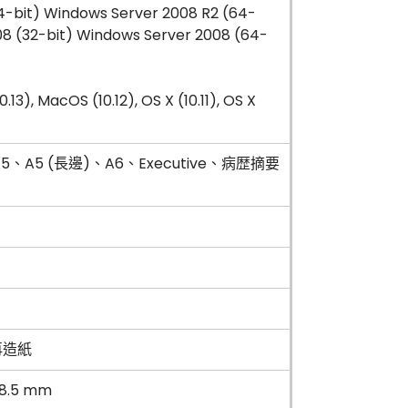
4-bit) Windows Server 2008 R2 (64-
08 (32-bit) Windows Server 2008 (64-
13), MacOS (10.12), OS X (10.11), OS X
)、A5、A5 (長邊)、A6、Executive、病歴摘要
再造紙
18.5 mm