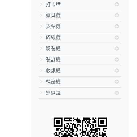
打卡鐘
護貝機
支票機
碎紙機
膠裝機
裝訂機
收銀機
標籤機
巡邏鐘