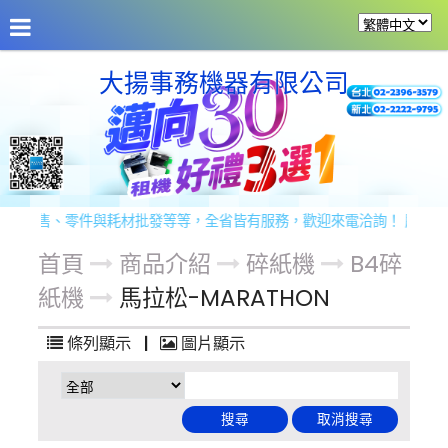
公司介紹
最新消息
商品介紹
商品服務
留
大揚事務機器有限公司
銷售、零件與耗材批發等等，全省皆有服務，歡迎來電洽詢！ 服務專線：02
首頁
商品介紹
碎紙機
B4碎
紙機
馬拉松-MARATHON
條列顯示
|
圖片顯示