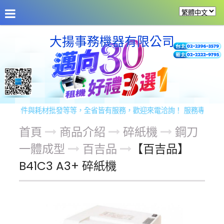
公司介紹
最新消息
商品介紹
商品服務
留
大揚事務機器有限公司
零件與耗材批發等等，全省皆有服務，歡迎來電洽詢！ 服務專線：02-22
首頁
商品介紹
碎紙機
鋼刀
一體成型
百吉品
【百吉品】
B41C3 A3+ 碎紙機