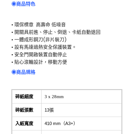
◉
商品特色
• 環保標章 高壽命 低噪音
• 開關具前進、停止、倒退、卡紙自動退回
• 一體成形鋼刀(非片裝刀)
• 設有馬達過熱安全保護裝置。
• 安全門開啟裝置自動停止
• 貼心滾輪設計，移動方便
◉商品規格
碎紙細度
3 x 28mm
碎紙張數
13張
入紙寬度
410 mm（A3+）