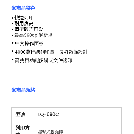
◉
商品特色
• 快速列印
• 耐用度高
• 造型輕巧可愛
最
高
360dpi解析度
•
•
中文操作面板
•
 4000萬行總列印量，良好散熱設計
•
 高拷貝功能多聯式文件複印
◉商品規格
型號
LQ-690C
列印方
撞擊式點距陣