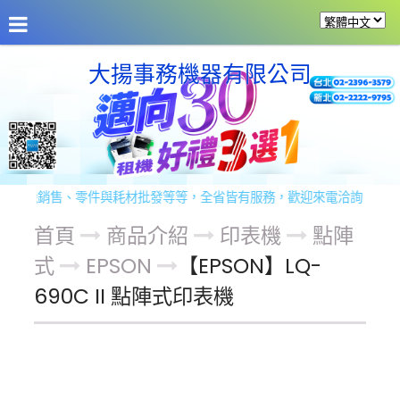
公司介紹
最新消息
商品介紹
商品服務
留
大揚事務機器有限公司
機銷售、零件與耗材批發等等，全省皆有服務，歡迎來電洽詢！ 服務專線：
首頁
商品介紹
印表機
點陣
式
EPSON
【EPSON】LQ-
690C II 點陣式印表機