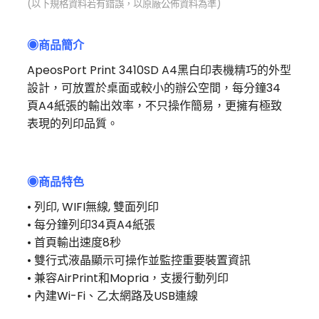
(以下規格資料若有錯誤，以原廠公佈資料為準)
◉商品簡介
ApeosPort Print 3410SD A4黑白印表機精巧的外型
設計，可放置於桌面或較小的辦公空間，每分鐘34
頁A4紙張的輸出效率，不只操作簡易，更擁有極致
表現的列印品質。
◉
商品特色
• 列印, WIFI無線, 雙面列印
• 每分鐘列印34頁A4紙張
• 首頁輸出速度8秒
• 雙行式液晶顯示可操作並監控重要裝置資訊
• 兼容AirPrint和Mopria，支援行動列印
• 內建Wi-Fi、乙太網路及USB連線